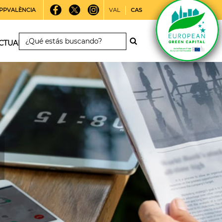
PPVALÈNCIA
VAL
CAS
CTUALIDAD