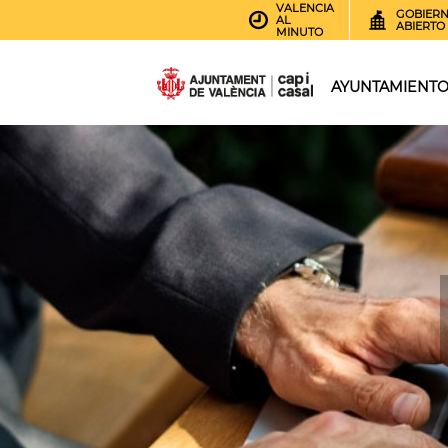
VALENCIA
GOBIER
AL
ABIERTO
MINUTO
AYUNTAMIENT