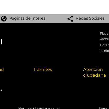
Páginas de Interés
Redes Sociales
Plaça
46002
Horari
Teléf
ad
Trámites
Atención
ciudadana
.
Medio ambiente y salud
Derec