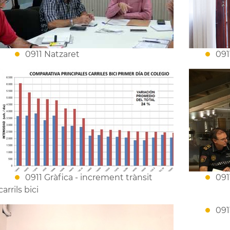
0911 Natzaret
091
0911 Gràfica - increment trànsit
091
carrils bici
091