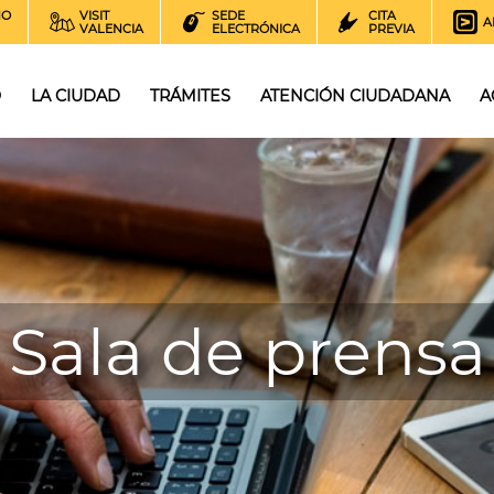
NO
VISIT
SEDE
CITA
A
VALENCIA
ELECTRÓNICA
PREVIA
O
LA CIUDAD
TRÁMITES
ATENCIÓN CIUDADANA
A
Sala de prensa