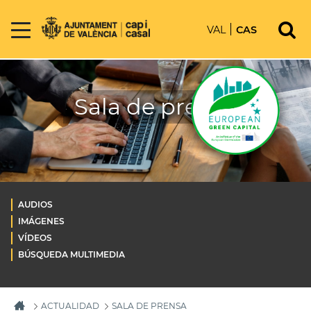
VAL
CAS
Sala de prensa
AUDIOS
IMÁGENES
VÍDEOS
BÚSQUEDA MULTIMEDIA
ACTUALIDAD
SALA DE PRENSA