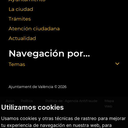
La ciudad
Trámites
Atención ciudadana
Actualidad
Navegación por...
Temas
Ajuntament de València ©
2026
Aviso
Política
Política de
Agencia Antifraude
Mapa
Utilizamos cookies
legal
privacidad
cookies
Web
Usamos cookies y otras técnicas de rastreo para mejorar
tu experiencia de navegación en nuestra web, para