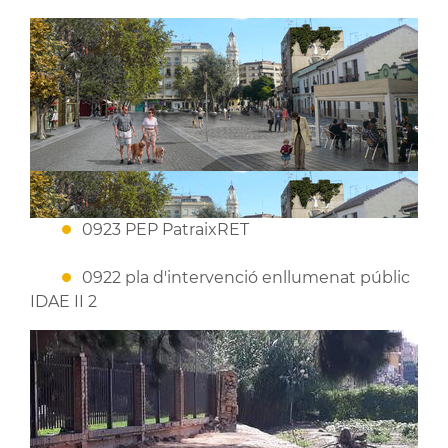
0923 PEP PatraixRET
0922 pla d'intervenció enllumenat públic
IDAE II 2