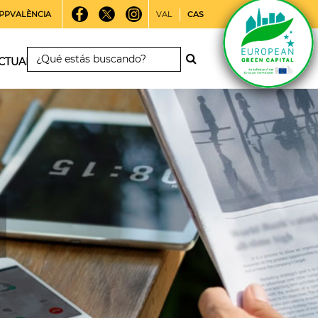
PPVALÈNCIA
VAL
CAS
CTUALIDAD