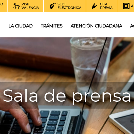
NO
VISIT
SEDE
CITA
A
VALENCIA
ELECTRÓNICA
PREVIA
O
LA CIUDAD
TRÁMITES
ATENCIÓN CIUDADANA
A
Sala de prensa