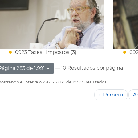
0923 Taxes i Impostos (3)
092
— 10 Resultados por página
Página 283 de 1.991
ostrando el intervalo 2.821 - 2.830 de 19.909 resultados.
← Primero
An