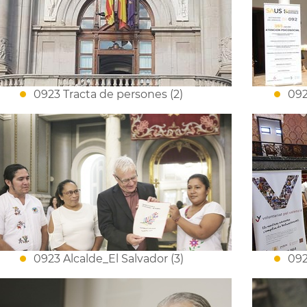
0923 Tracta de persones (2)
092
0923 Alcalde_El Salvador (3)
092