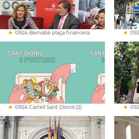
0924 Bernabé plaça financera
092
0924 Cartell Sant Dionís (2)
092