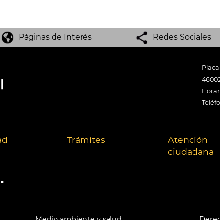
Páginas de Interés
Redes Sociales
Plaça
46002
Horari
Teléf
ad
Trámites
Atención
ciudadana
.
Medio ambiente y salud
Derec