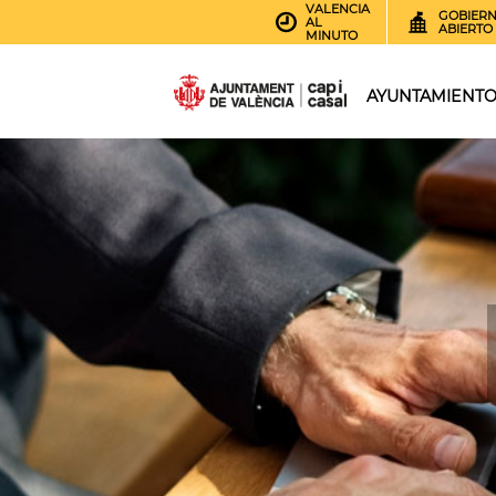
VALENCIA
GOBIER
AL
ABIERTO
MINUTO
AYUNTAMIENT