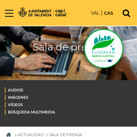
VAL
CAS
Sala de prensa
AUDIOS
IMÁGENES
VÍDEOS
BÚSQUEDA MULTIMEDIA
ACTUALIDAD
SALA DE PRENSA