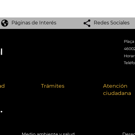
Páginas de Interés
Redes Sociales
Plaça
46002
Horari
Teléf
ad
Trámites
Atención
ciudadana
.
Medio ambiente y salud
Derec