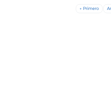
← Primero
An