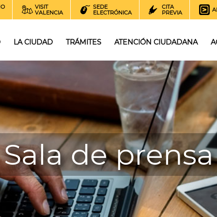
NO
VISIT
SEDE
CITA
A
VALENCIA
ELECTRÓNICA
PREVIA
O
LA CIUDAD
TRÁMITES
ATENCIÓN CIUDADANA
A
Sala de prensa