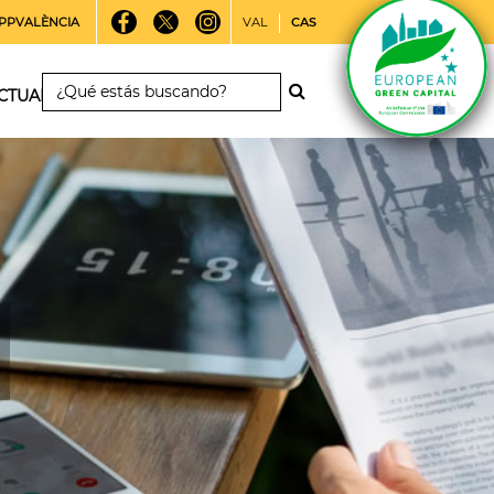
PPVALÈNCIA
VAL
CAS
CTUALIDAD