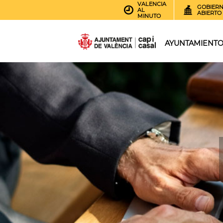
VALENCIA
GOBIER
AL
ABIERTO
MINUTO
AYUNTAMIENT