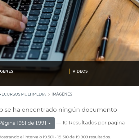
ÁGENES
VÍDEOS
RECURSOS MULTIMEDIA
IMÁGENES
o se ha encontrado ningún documento
— 10 Resultados por página
Página 1951 de 1.991
ostrando el intervalo 19.501 - 19.510 de 19.909 resultados.