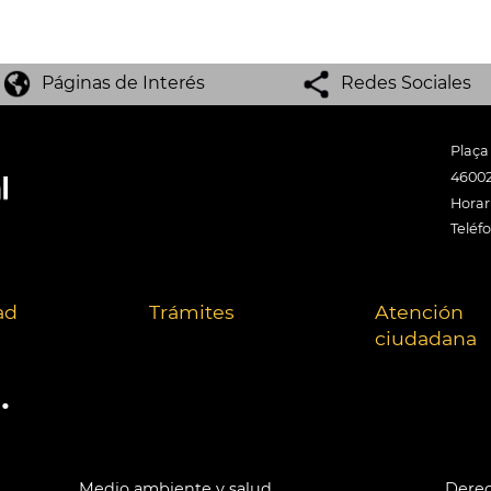
Páginas de Interés
Redes Sociales
Plaça
46002
Horari
Teléf
ad
Trámites
Atención
ciudadana
.
Medio ambiente y salud
Derec