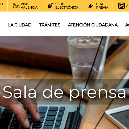
NO
VISIT
SEDE
CITA
A
VALENCIA
ELECTRÓNICA
PREVIA
O
LA CIUDAD
TRÁMITES
ATENCIÓN CIUDADANA
A
Sala de prensa