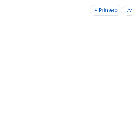
← Primero
An