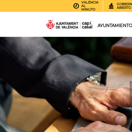
VALENCIA
GOBIER
AL
ABIERTO
MINUTO
AYUNTAMIENT