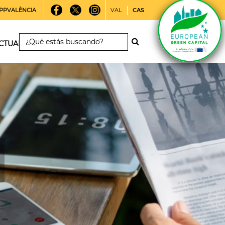
PPVALÈNCIA
VAL
CAS
CTUALIDAD