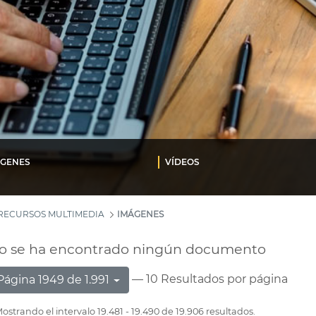
ÁGENES
VÍDEOS
RECURSOS MULTIMEDIA
IMÁGENES
o se ha encontrado ningún documento
— 10 Resultados por página
Página 1949 de 1.991
ostrando el intervalo 19.481 - 19.490 de 19.906 resultados.