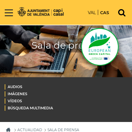
VAL
CAS
Sala de prensa
AUDIOS
IMÁGENES
VÍDEOS
BÚSQUEDA MULTIMEDIA
ACTUALIDAD
SALA DE PRENSA