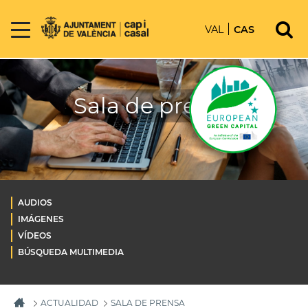
VAL
CAS
Sala de prensa
AUDIOS
IMÁGENES
VÍDEOS
BÚSQUEDA MULTIMEDIA
ACTUALIDAD
SALA DE PRENSA