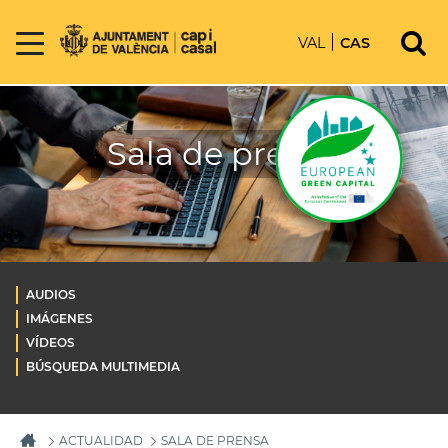
VAL
CAS
Sala de prensa
AUDIOS
IMÁGENES
VÍDEOS
BÚSQUEDA MULTIMEDIA
ACTUALIDAD
SALA DE PRENSA