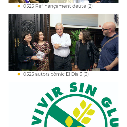
0525 Refinançament deute (2)
0525 autors còmic El Dia 3 (3)