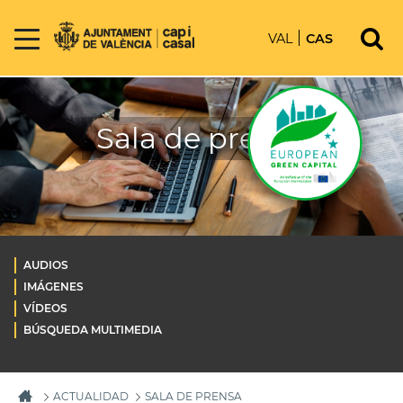
VAL
CAS
Sala de prensa
AUDIOS
IMÁGENES
VÍDEOS
BÚSQUEDA MULTIMEDIA
ACTUALIDAD
SALA DE PRENSA