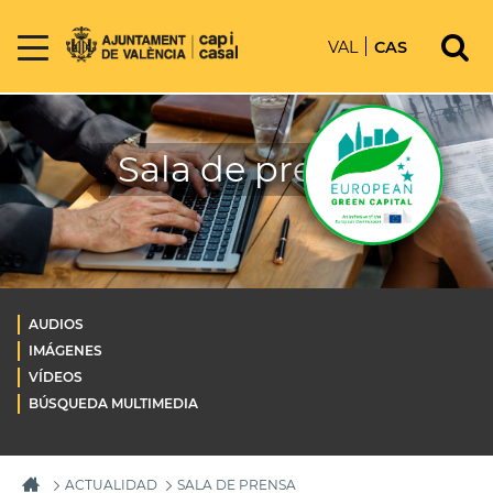
VAL
CAS
Sala de prensa
AUDIOS
IMÁGENES
VÍDEOS
BÚSQUEDA MULTIMEDIA
ACTUALIDAD
SALA DE PRENSA