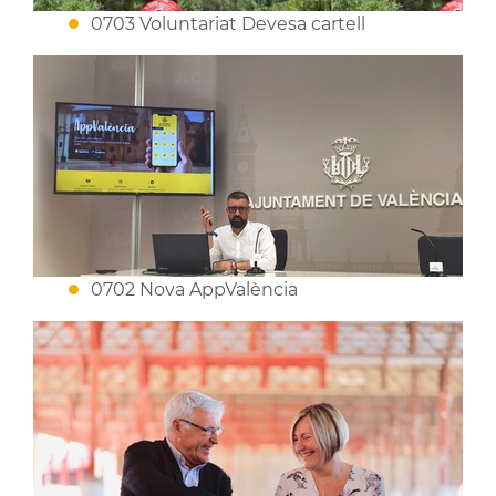
0703 Voluntariat Devesa cartell
0702 Nova AppValència