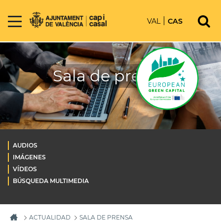
VAL
CAS
Sala de prensa
AUDIOS
IMÁGENES
VÍDEOS
BÚSQUEDA MULTIMEDIA
ACTUALIDAD
SALA DE PRENSA