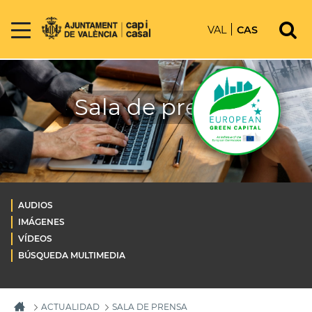
VAL
CAS
Sala de prensa
AUDIOS
IMÁGENES
VÍDEOS
BÚSQUEDA MULTIMEDIA
ACTUALIDAD
SALA DE PRENSA