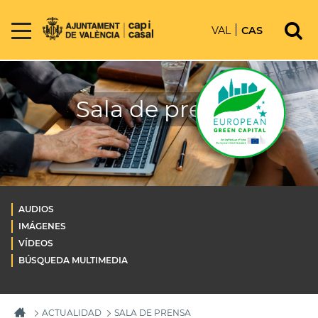
VAL
CAS
Sala de prensa
AUDIOS
IMÁGENES
VÍDEOS
BÚSQUEDA MULTIMEDIA
ACTUALIDAD
SALA DE PRENSA