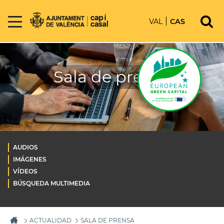
VAL
CAS
Sala de prensa
AUDIOS
IMÁGENES
VÍDEOS
BÚSQUEDA MULTIMEDIA
ACTUALIDAD
SALA DE PRENSA