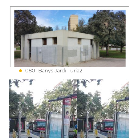
0801 Banys Jardí Túria2