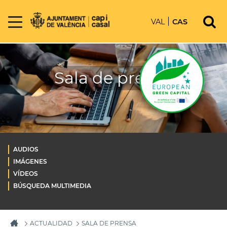
VAL
CAS
Sala de prensa
AUDIOS
IMÁGENES
VÍDEOS
BÚSQUEDA MULTIMEDIA
ACTUALIDAD
SALA DE PRENSA