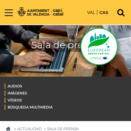
VAL
CAS
Sala de prensa
AUDIOS
IMÁGENES
VÍDEOS
BÚSQUEDA MULTIMEDIA
ACTUALIDAD
SALA DE PRENSA