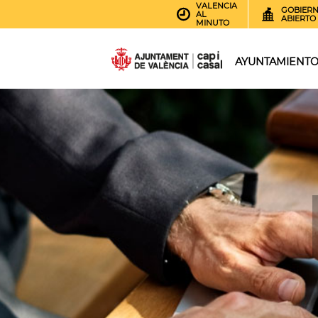
VALENCIA
GOBIER
AL
ABIERTO
MINUTO
AYUNTAMIENT