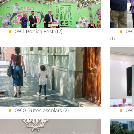
0911 Bonica Fest (12)
091
(1)
0910 Rutes escolars (2)
091