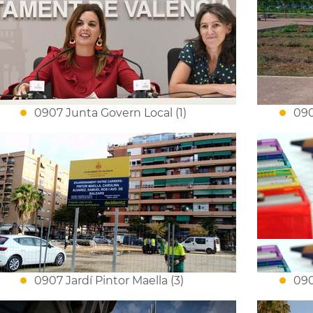
0907 Junta Govern Local (1)
090
0907 Jardí Pintor Maella (3)
090