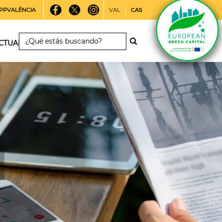
PPVALÈNCIA
VAL
CAS
CTUALIDAD