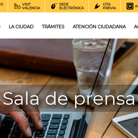
NO
VISIT
SEDE
CITA
A
VALENCIA
ELECTRÓNICA
PREVIA
O
LA CIUDAD
TRÁMITES
ATENCIÓN CIUDADANA
A
Sala de prensa