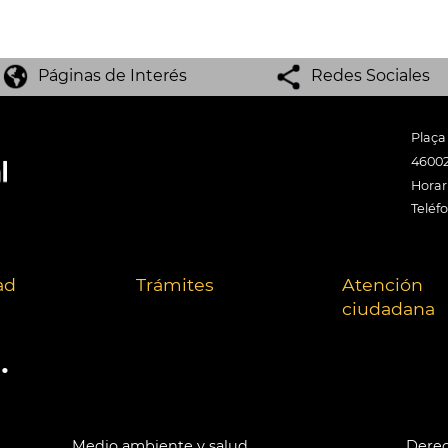
Páginas de Interés
Redes Sociales
Plaça
46002
Horari
Teléf
ad
Trámites
Atención
ciudadana
.
Medio ambiente y salud
Derec