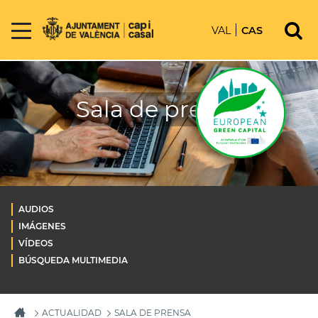
VAL
CAS
Sala de prensa
AUDIOS
IMÁGENES
VÍDEOS
BÚSQUEDA MULTIMEDIA
ACTUALIDAD
SALA DE PRENSA