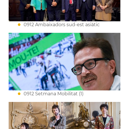
0912 Ambaixadors sud-est asiàtic
0912 Setmana Mobilitat (1)