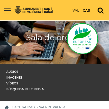
VAL
CAS
Sala de prensa
AUDIOS
IMÁGENES
VÍDEOS
BÚSQUEDA MULTIMEDIA
ACTUALIDAD
SALA DE PRENSA