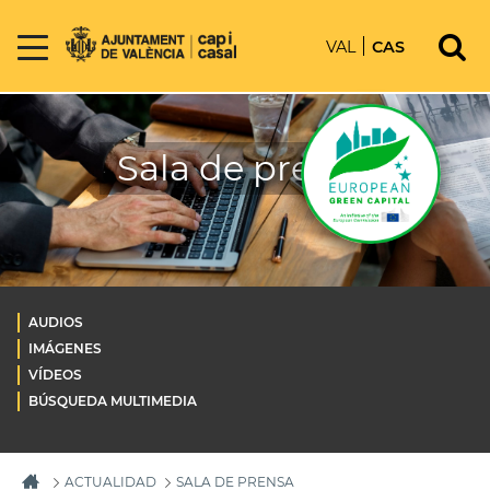
VAL
CAS
Sala de prensa
AUDIOS
IMÁGENES
VÍDEOS
BÚSQUEDA MULTIMEDIA
ACTUALIDAD
SALA DE PRENSA