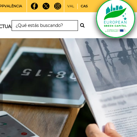
PPVALÈNCIA
VAL
CAS
CTUALIDAD