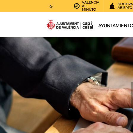
VALENCIA
GOBIER
AL
ABIERTO
MINUTO
26
AEMET.GRADOS
AYUNTAMIENT