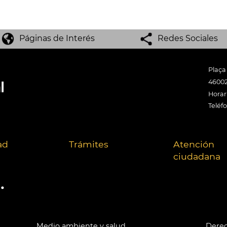
Páginas de Interés
Redes Sociales
Plaça
46002
Horari
Teléf
ad
Trámites
Atención
ciudadana
.
Medio ambiente y salud
Derec