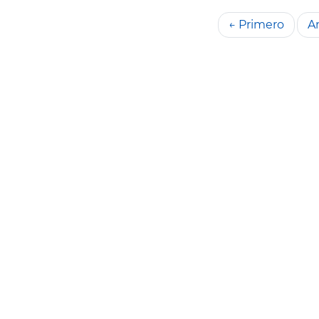
← Primero
An