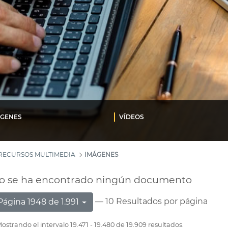
ÁGENES
VÍDEOS
RECURSOS MULTIMEDIA
IMÁGENES
o se ha encontrado ningún documento
— 10 Resultados por página
Página 1948 de 1.991
ostrando el intervalo 19.471 - 19.480 de 19.909 resultados.