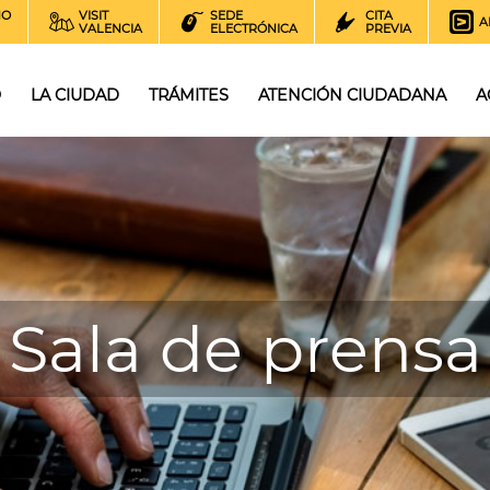
NO
VISIT
SEDE
CITA
A
VALENCIA
ELECTRÓNICA
PREVIA
O
LA CIUDAD
TRÁMITES
ATENCIÓN CIUDADANA
A
Sala de prensa