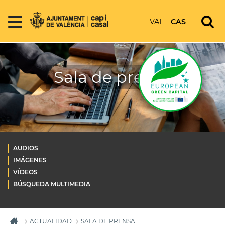
VAL
CAS
Sala de prensa
AUDIOS
IMÁGENES
VÍDEOS
BÚSQUEDA MULTIMEDIA
ACTUALIDAD
SALA DE PRENSA