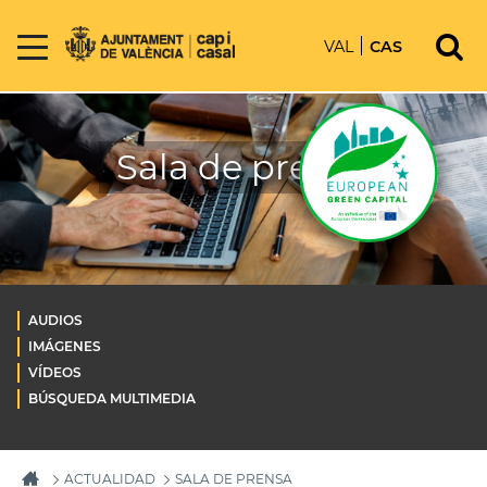
VAL
CAS
Sala de prensa
AUDIOS
IMÁGENES
VÍDEOS
BÚSQUEDA MULTIMEDIA
ACTUALIDAD
SALA DE PRENSA