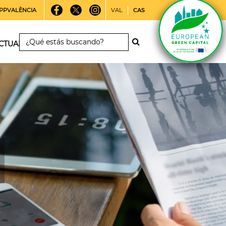
PPVALÈNCIA
VAL
CAS
CTUALIDAD