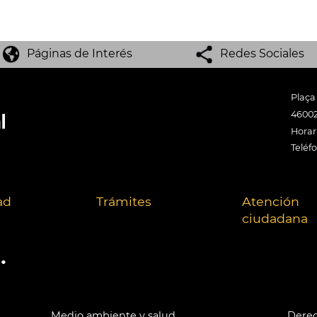
Páginas de Interés
Redes Sociales
Plaça
46002
Horari
Teléf
ad
Trámites
Atención
ciudadana
.
Medio ambiente y salud
Derec