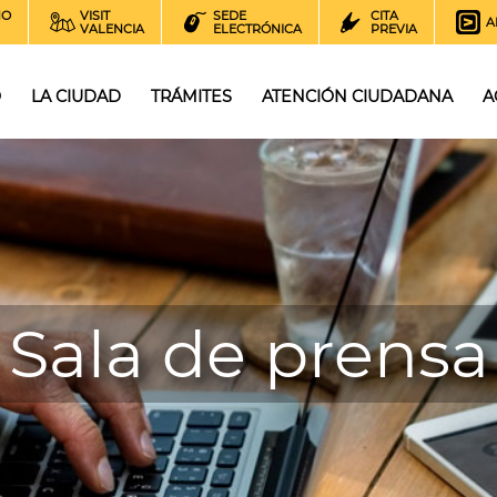
NO
VISIT
SEDE
CITA
A
VALENCIA
ELECTRÓNICA
PREVIA
O
LA CIUDAD
TRÁMITES
ATENCIÓN CIUDADANA
A
Sala de prensa