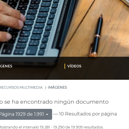
ÁGENES
VÍDEOS
RECURSOS MULTIMEDIA
IMÁGENES
o se ha encontrado ningún documento
— 10 Resultados por página
Página 1929 de 1.991
ostrando el intervalo 19.281 - 19.290 de 19.909 resultados.