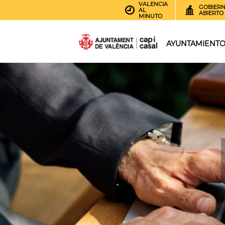
VALENCIA
GOBIER
AL
ABIERTO
MINUTO
AYUNTAMIENT