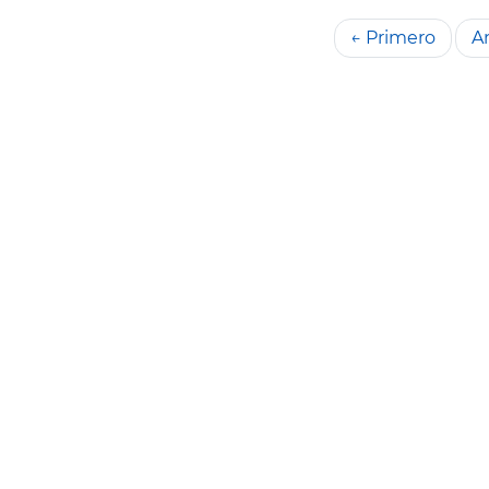
← Primero
An