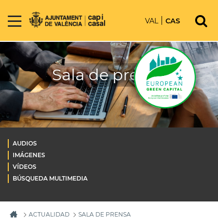
VAL
CAS
Sala de prensa
AUDIOS
IMÁGENES
VÍDEOS
BÚSQUEDA MULTIMEDIA
ACTUALIDAD
SALA DE PRENSA