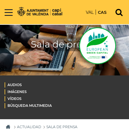
VAL
CAS
Sala de prensa
AUDIOS
IMÁGENES
VÍDEOS
BÚSQUEDA MULTIMEDIA
ACTUALIDAD
SALA DE PRENSA