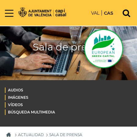
VAL
CAS
Sala de prensa
AUDIOS
IMÁGENES
VÍDEOS
BÚSQUEDA MULTIMEDIA
ACTUALIDAD
SALA DE PRENSA