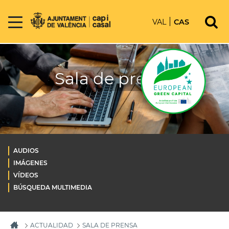
VAL
CAS
Sala de prensa
AUDIOS
IMÁGENES
VÍDEOS
BÚSQUEDA MULTIMEDIA
ACTUALIDAD
SALA DE PRENSA