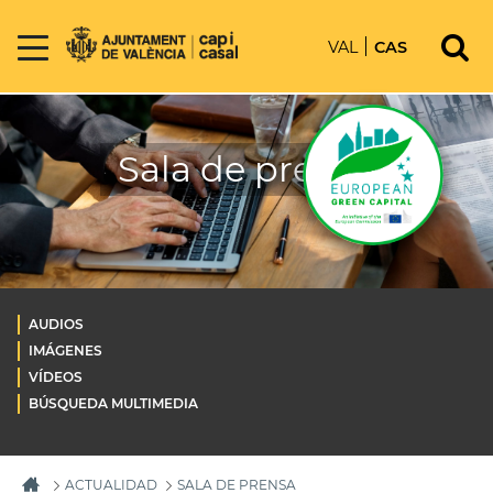
VAL
CAS
Sala de prensa
AUDIOS
IMÁGENES
VÍDEOS
BÚSQUEDA MULTIMEDIA
ACTUALIDAD
SALA DE PRENSA