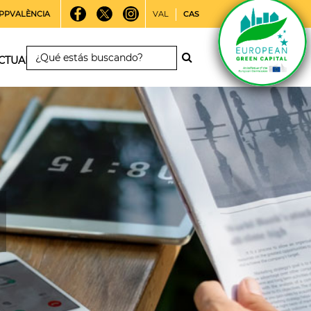
PPVALÈNCIA
VAL
CAS
CTUALIDAD