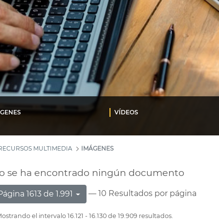
ÁGENES
VÍDEOS
RECURSOS MULTIMEDIA
IMÁGENES
o se ha encontrado ningún documento
— 10 Resultados por página
Página 1613 de 1.991
ostrando el intervalo 16.121 - 16.130 de 19.909 resultados.