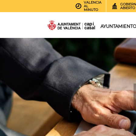
VALENCIA
GOBIER
AL
ABIERTO
MINUTO
AYUNTAMIENT