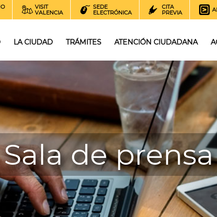
NO
VISIT
SEDE
CITA
A
VALENCIA
ELECTRÓNICA
PREVIA
O
LA CIUDAD
TRÁMITES
ATENCIÓN CIUDADANA
A
Sala de prensa