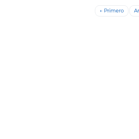
← Primero
An