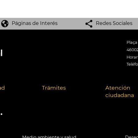
Páginas de Interés
Redes Sociales
Plaça
46002
Horari
Teléf
ad
Trámites
Atención
ciudadana
.
Medio ambiente y salud
Derec