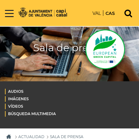
VAL
CAS
Sala de prensa
AUDIOS
IMÁGENES
VÍDEOS
BÚSQUEDA MULTIMEDIA
ACTUALIDAD
SALA DE PRENSA