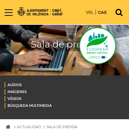
VAL
CAS
Sala de prensa
AUDIOS
IMÁGENES
VÍDEOS
BÚSQUEDA MULTIMEDIA
ACTUALIDAD
SALA DE PRENSA