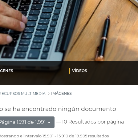
ÁGENES
VÍDEOS
RECURSOS MULTIMEDIA
IMÁGENES
o se ha encontrado ningún documento
— 10 Resultados por página
Página 1591 de 1.991
ostrando el intervalo 15.901 - 15.910 de 19.905 resultados.