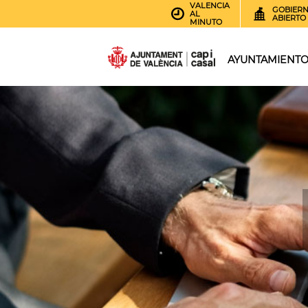
VALENCIA
GOBIER
AL
ABIERTO
MINUTO
AYUNTAMIENT