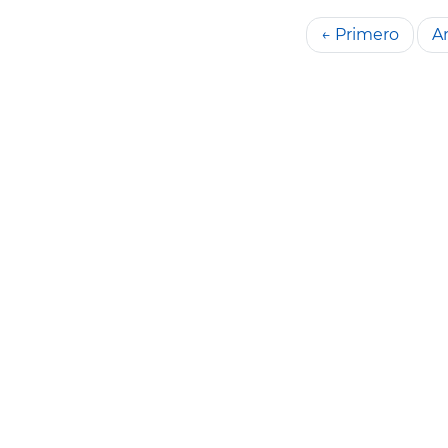
← Primero
An