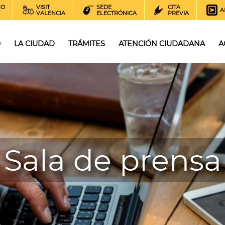
NO
VISIT
SEDE
CITA
A
VALENCIA
ELECTRÓNICA
PREVIA
O
LA CIUDAD
TRÁMITES
ATENCIÓN CIUDADANA
A
Sala de prensa