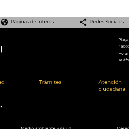
Páginas de Interés
Redes Sociales
Plaça
46002
Horari
Teléf
ad
Trámites
Atención
ciudadana
.
Medio ambiente y salud
Derec