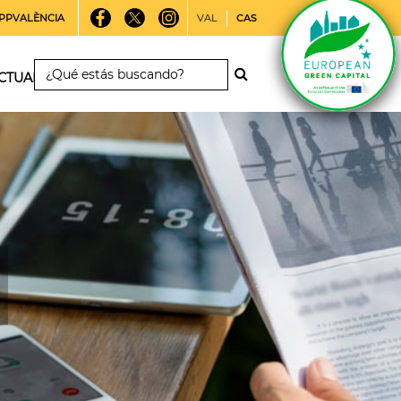
PPVALÈNCIA
VAL
CAS
CTUALIDAD