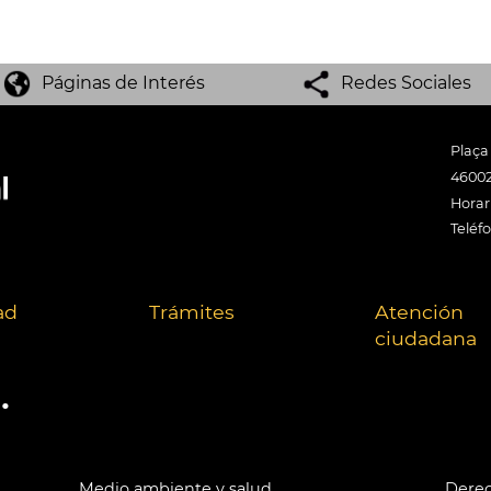
Páginas de Interés
Redes Sociales
Plaça
46002
Horari
Teléf
ad
Trámites
Atención
ciudadana
.
Medio ambiente y salud
Derec