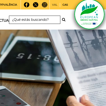
PPVALÈNCIA
VAL
CAS
CTUALIDAD