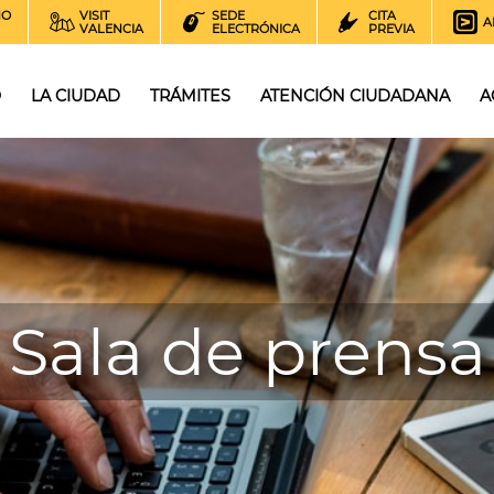
NO
VISIT
SEDE
CITA
A
VALENCIA
ELECTRÓNICA
PREVIA
O
LA CIUDAD
TRÁMITES
ATENCIÓN CIUDADANA
A
Sala de prensa