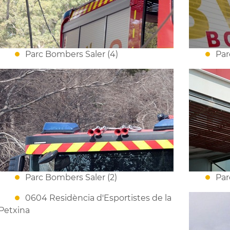
Parc Bombers Saler (4)
Par
Parc Bombers Saler (2)
Par
0604 Residència d'Esportistes de la
Petxina