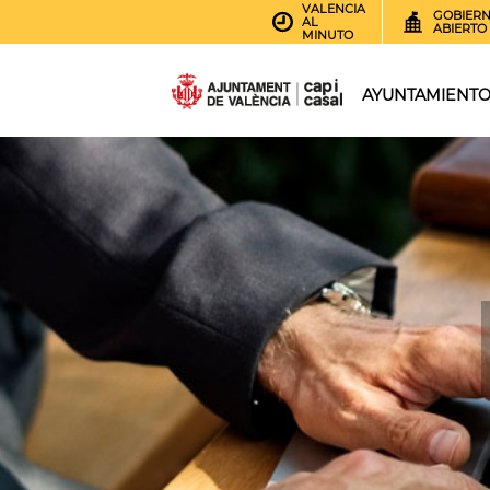
VALENCIA
GOBIER
AL
ABIERTO
MINUTO
AYUNTAMIENT