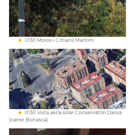
0130 Moros i Critians Marítim
0130 Vista aèria solar Conservatori Dansa
(carrer Borrasca)