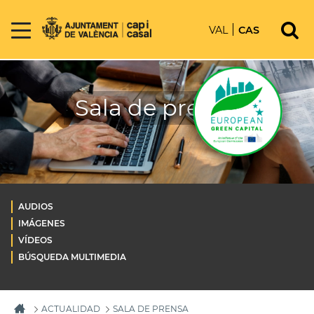
VAL
CAS
Sala de prensa
AUDIOS
IMÁGENES
VÍDEOS
BÚSQUEDA MULTIMEDIA
ACTUALIDAD
SALA DE PRENSA