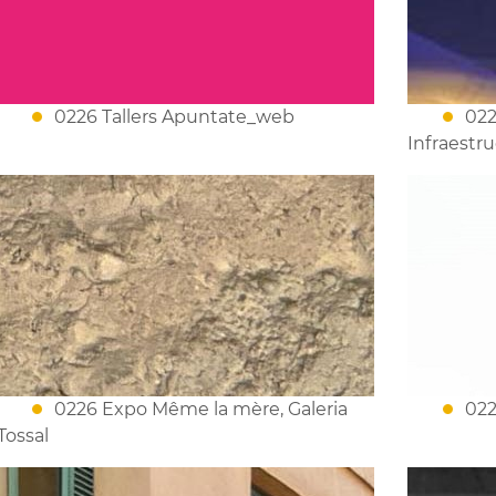
0226 Tallers Apuntate_web
022
Infraestr
0226 Expo Même la mère, Galeria
022
Tossal