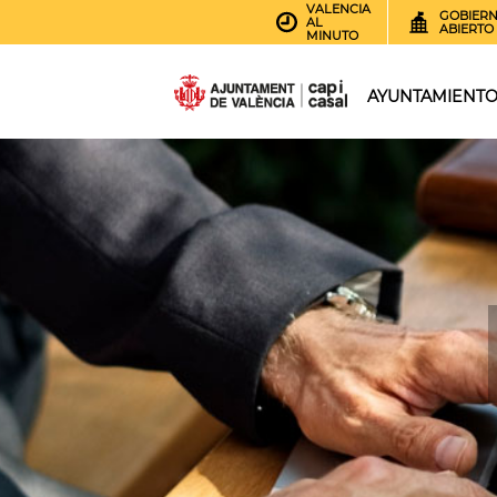
VALENCIA
GOBIER
AL
ABIERTO
MINUTO
AYUNTAMIENT