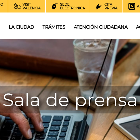
NO
VISIT
SEDE
CITA
A
VALENCIA
ELECTRÓNICA
PREVIA
O
LA CIUDAD
TRÁMITES
ATENCIÓN CIUDADANA
A
Sala de prensa