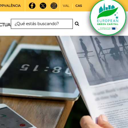
PPVALÈNCIA
VAL
CAS
CTUALIDAD