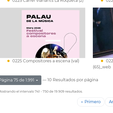
0225 Carrer vianants La Roqueta (2)
022
0225 Compositores a escena (val)
022
(65)_web
— 10 Resultados por página
Página 75 de 1.991
ostrando el intervalo 741 - 750 de 19.909 resultados.
← Primero
An