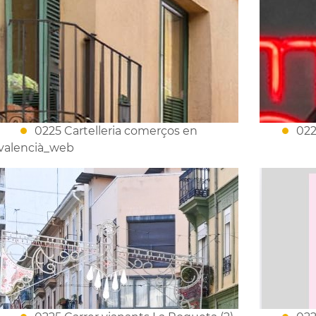
0225 Cartelleria comerços en
022
valencià_web