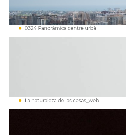
0324 Panoràmica centre urbà
La naturaleza de las cosas_web