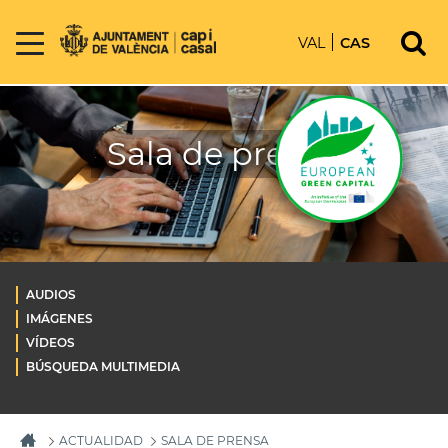
VAL
CAS
Sala de prensa
AUDIOS
IMÁGENES
VÍDEOS
BÚSQUEDA MULTIMEDIA
ACTUALIDAD
SALA DE PRENSA