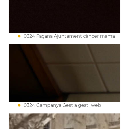
0324 Façana Ajuntament càncer mama
0324 Campanya Gest a gest_web