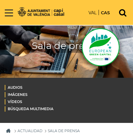
VAL
CAS
Sala de prensa
AUDIOS
IMÁGENES
VÍDEOS
BÚSQUEDA MULTIMEDIA
ACTUALIDAD
SALA DE PRENSA