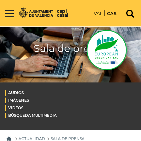
VAL
CAS
Sala de prensa
AUDIOS
IMÁGENES
VÍDEOS
BÚSQUEDA MULTIMEDIA
ACTUALIDAD
SALA DE PRENSA