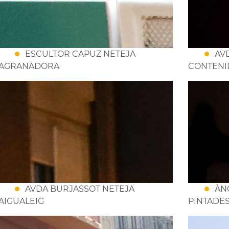
ESCULTOR CAPUZ NETEJA
AV
AGRANADORA
CONTENI
AVDA BURJASSOT NETEJA
ÀN
AIGUALEIG
PINTADES