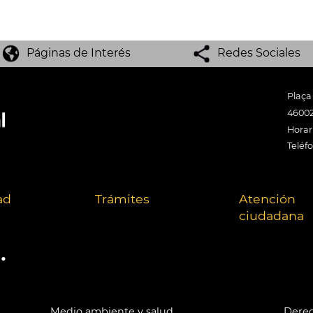
Páginas de Interés
Redes Sociales
Plaça
46002
Horari
Teléf
ad
Trámites
Atención
ciudadana
.
Medio ambiente y salud
Derec