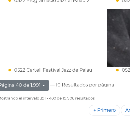
0522 Programació Jazz al Palau 2
052
0522 Cartell Festival Jazz de Palau
052
— 10 Resultados por página
Página 40 de 1.991
ostrando el intervalo 391 - 400 de 19.906 resultados.
← Primero
An