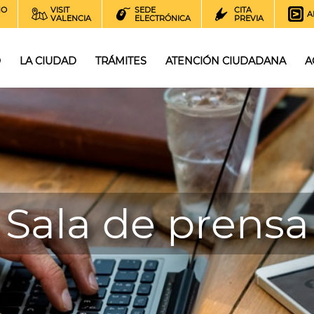
NO
VISIT
SEDE
CITA
A
VALENCIA
ELECTRÓNICA
PREVIA
O
LA CIUDAD
TRÁMITES
ATENCIÓN CIUDADANA
A
Sala de prensa