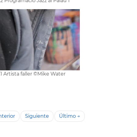
2 Programació Jazz al Palau 1
1 Artista faller ©Mike Water
terior
Siguiente
Último →