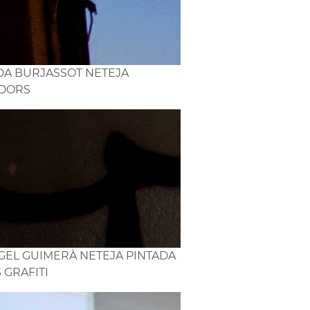
DA BURJASSOT NETEJA
DORS
GEL GUIMERÀ NETEJA PINTADA
 GRAFITI