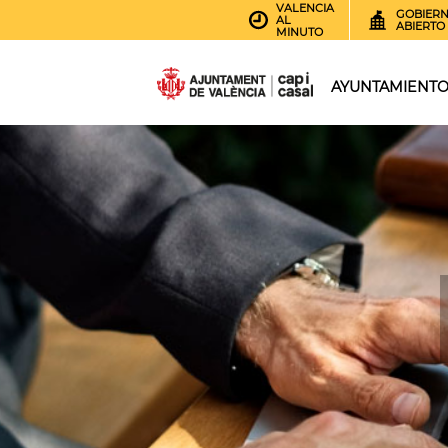
VALENCIA
GOBIER
AL
ABIERTO
MINUTO
AYUNTAMIENT