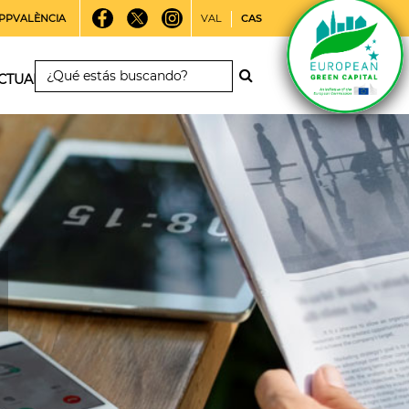
PPVALÈNCIA
VAL
CAS
CTUALIDAD