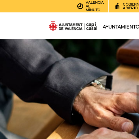
VALENCIA
GOBIER
AL
ABIERTO
MINUTO
AYUNTAMIENT