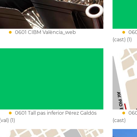
0601 CIBM València_web
060
(cast) (1)
0601 Tall pas inferior Pérez Galdós
060
(val) (1)
(cast)