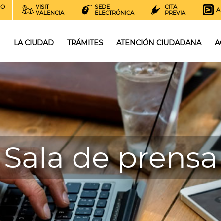
NO
VISIT
SEDE
CITA
A
VALENCIA
ELECTRÓNICA
PREVIA
O
LA CIUDAD
TRÁMITES
ATENCIÓN CIUDADANA
A
Sala de prensa