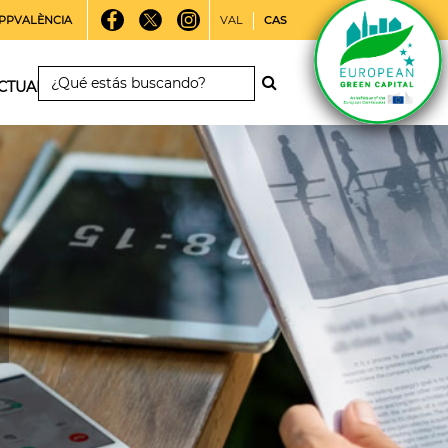
PPVALÈNCIA
VAL
CAS
CTUALIDAD