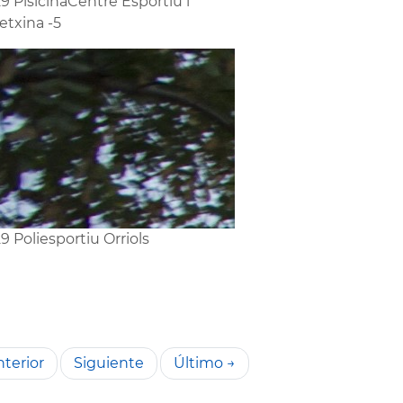
9 PisicinaCentre Esportiu i
etxina -5
9 Poliesportiu Orriols
terior
Siguiente
Último →