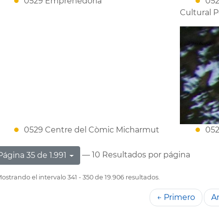
0529 Emprenedoria
052
Cultural P
0529 Centre del Còmic Micharmut
052
— 10 Resultados por página
Página 35 de 1.991
ostrando el intervalo 341 - 350 de 19.906 resultados.
← Primero
An