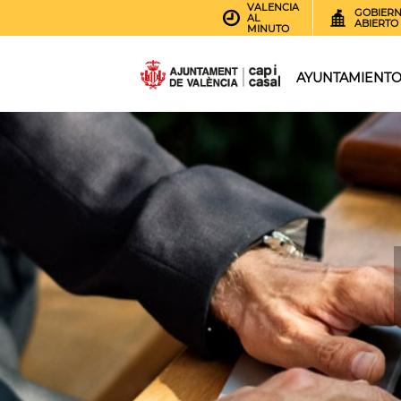
VALENCIA
GOBIER
AL
ABIERTO
MINUTO
AYUNTAMIENT