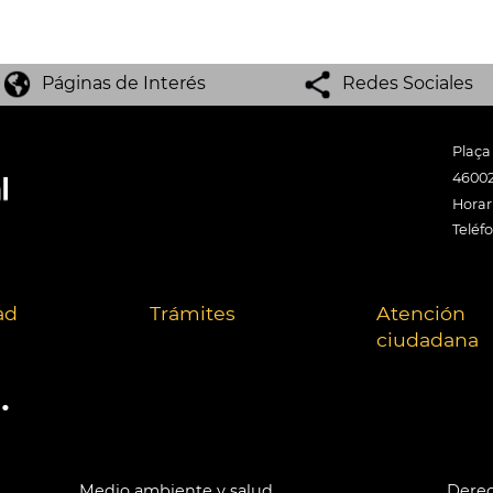
Páginas de Interés
Redes Sociales
Plaça
46002
Horari
Teléf
ad
Trámites
Atención
ciudadana
.
Medio ambiente y salud
Derec