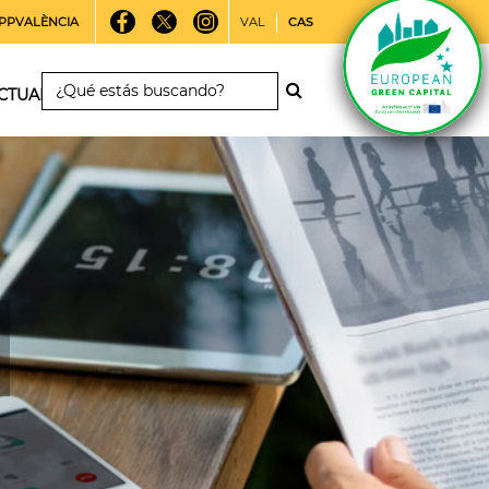
PPVALÈNCIA
VAL
CAS
CTUALIDAD