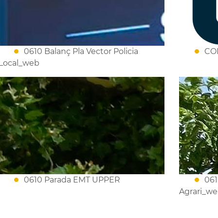
0610 Balanç Pla Vector Policia
CO
Local_web
0610 Parada EMT UPPER
061
Agrari_w