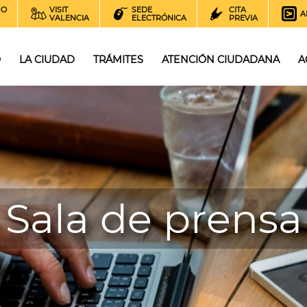
NO
VISIT
SEDE
CITA
A
VALENCIA
ELECTRÓNICA
PREVIA
O
LA CIUDAD
TRÁMITES
ATENCIÓN CIUDADANA
A
Sala de prensa