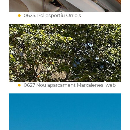
0625. Poliesportiu Orriols
0627 Nou aparcament Marxalenes_web