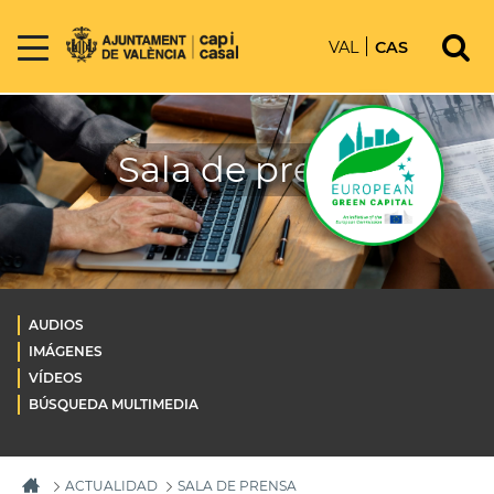
VAL
CAS
Sala de prensa
AUDIOS
IMÁGENES
VÍDEOS
BÚSQUEDA MULTIMEDIA
ACTUALIDAD
SALA DE PRENSA