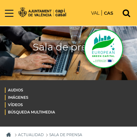
VAL
CAS
Sala de prensa
AUDIOS
IMÁGENES
VÍDEOS
BÚSQUEDA MULTIMEDIA
ACTUALIDAD
SALA DE PRENSA