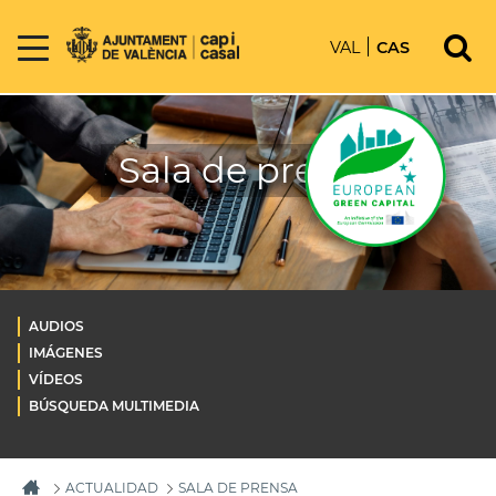
VAL
CAS
Sala de prensa
AUDIOS
IMÁGENES
VÍDEOS
BÚSQUEDA MULTIMEDIA
ACTUALIDAD
SALA DE PRENSA