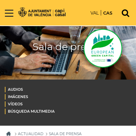
VAL
CAS
Sala de prensa
AUDIOS
IMÁGENES
VÍDEOS
BÚSQUEDA MULTIMEDIA
ACTUALIDAD
SALA DE PRENSA