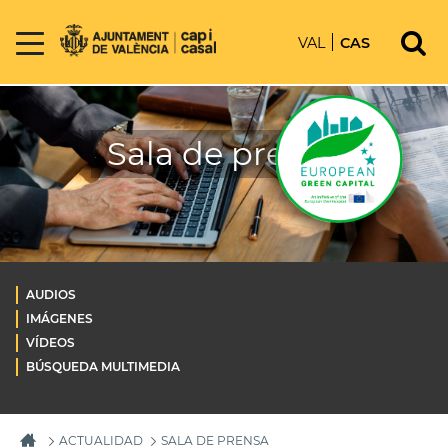
VAL
CAS
Sala de prensa
AUDIOS
IMÁGENES
VÍDEOS
BÚSQUEDA MULTIMEDIA
ACTUALIDAD
SALA DE PRENSA