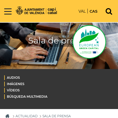
VAL
CAS
Sala de prensa
AUDIOS
IMÁGENES
VÍDEOS
BÚSQUEDA MULTIMEDIA
ACTUALIDAD
SALA DE PRENSA