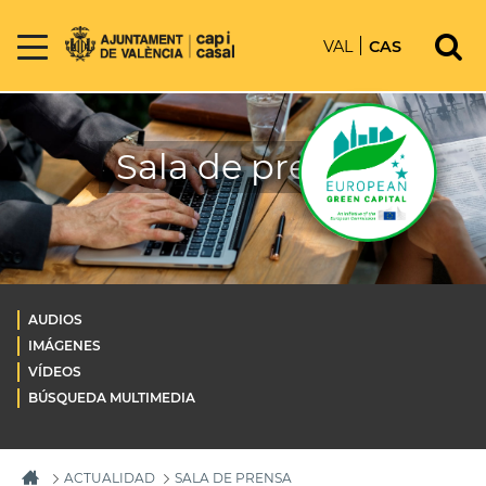
VAL
CAS
Sala de prensa
AUDIOS
IMÁGENES
VÍDEOS
BÚSQUEDA MULTIMEDIA
ACTUALIDAD
SALA DE PRENSA